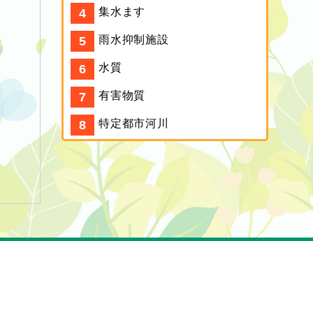
集水ます
雨水抑制施設
水質
有害物質
特定都市河川